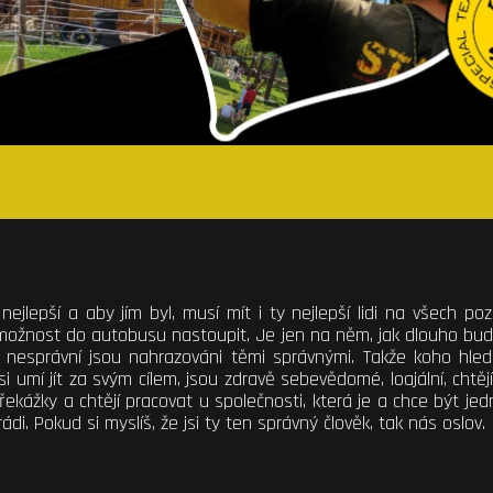
ejlepší a aby jím byl, musí mít i ty nejlepší lidi na všech po
možnost do autobusu nastoupit. Je jen na něm, jak dlouho bu
 ti nesprávní jsou nahrazováni těmi správnými. Takže koho hled
si umí jít za svým cílem, jsou zdravě sebevědomé, loajální, chtějí
řekážky a chtějí pracovat u společnosti, která je a chce být je
 rádi. Pokud si myslíš, že jsi ty ten správný člověk, tak nás oslov.