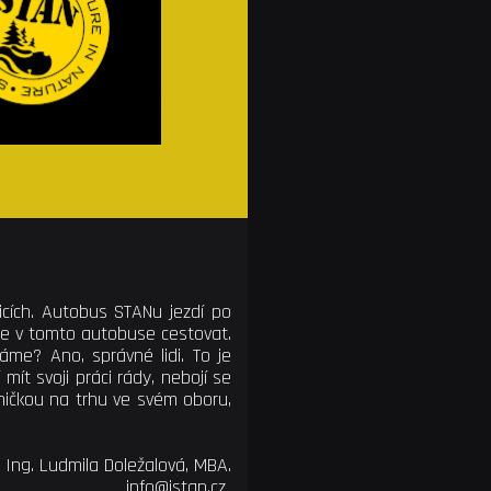
zicích. Autobus STANu jezdí po
de v tomto autobuse cestovat.
áme? Ano, správné lidi. To je
 mít svoji práci rády, nebojí se
dničkou na trhu ve svém oboru,
Ing. Ludmila Doležalová, MBA.
info@istan.cz